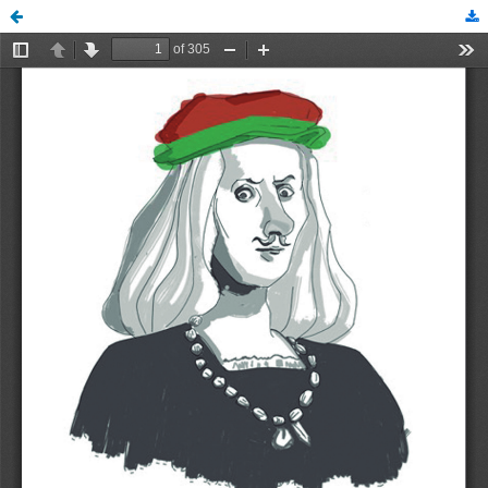
lpedregal, Coordinador editorial, FI391_9786075029153_OA_DOI.pdf