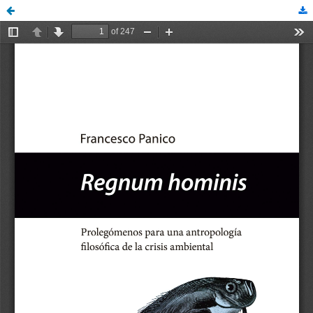
lpedregal, Coordinador editorial, BI291_9786075023465_AA.pdf