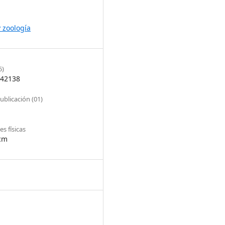
y zoología
5)
42138
ublicación (01)
s físicas
cm