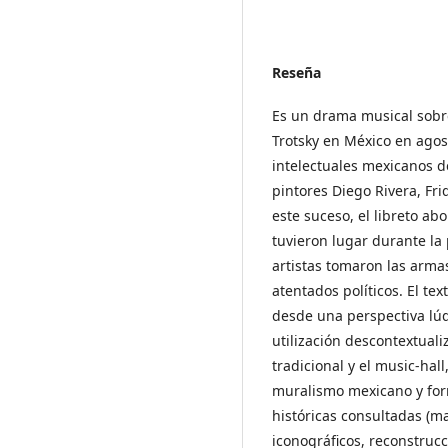
Reseña
Es un drama musical sobre
Trotsky en México en agost
intelectuales mexicanos de
pintores Diego Rivera, Fri
este suceso, el libreto abo
tuvieron lugar durante la
artistas tomaron las armas
atentados políticos. El te
desde una perspectiva lú
utilización descontextual
tradicional y el music-hal
muralismo mexicano y for
históricas consultadas (man
iconográficos, reconstruc