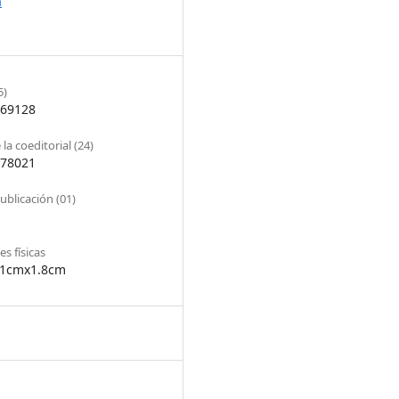
a
5)
69128
la coeditorial (24)
78021
ublicación (01)
s físicas
21cmx1.8cm