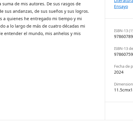
Literatur
a suma de mis autores. De sus rasgos de
Ensayo
 de sus andanzas, de sus sueños y sus logros.
los a quienes he entregado mi tiempo y mi
o a lo largo de más de cuatro décadas mi
ISBN-13 (1
de entender el mundo, mis anhelos y mis
97860789
ISBN-13 de 
97860759
Fecha de p
2024
Dimensione
11.5cmx