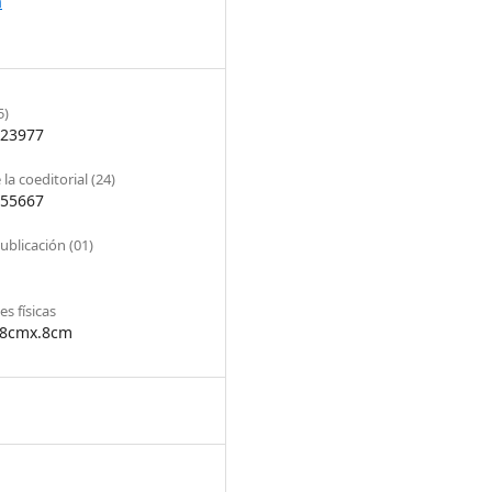
a
5)
23977
la coeditorial (24)
55667
ublicación (01)
s físicas
18cmx.8cm