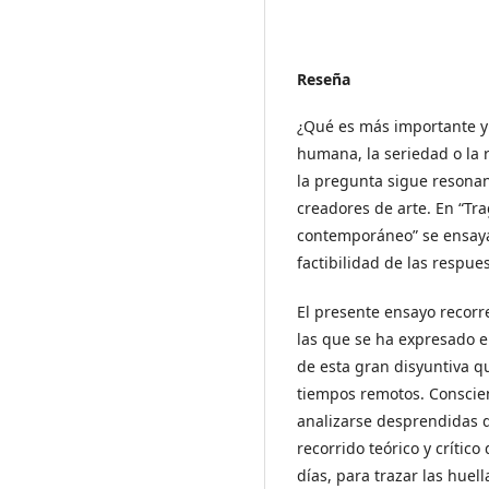
Reseña
¿Qué es más importante y 
humana, la seriedad o la r
la pregunta sigue resonan
creadores de arte. En “Tra
contemporáneo” se ensayan
factibilidad de las respue
El presente ensayo recorr
las que se ha expresado e
de esta gran disyuntiva q
tiempos remotos. Conscie
analizarse desprendidas d
recorrido teórico y crític
días, para trazar las huel