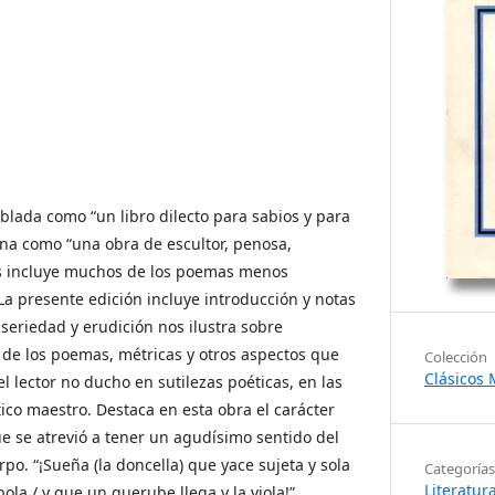
ablada como “un libro dilecto para sabios y para
bina como “una obra de escultor, penosa,
cas incluye muchos de los poemas menos
La presente edición incluye introducción y notas
seriedad y erudición nos ilustra sobre
s de los poemas, métricas y otros aspectos que
Colección
Clásicos
l lector no ducho en sutilezas poéticas, en las
ico maestro. Destaca en esta obra el carácter
e se atrevió a tener un agudísimo sentido del
po. “¡Sueña (la doncella) que yace sujeta y sola
Categorías
Literatur
ola / y que un querube llega y la viola!”