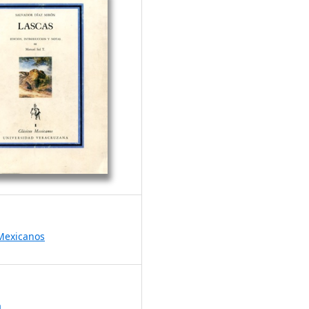
 Mexicanos
a