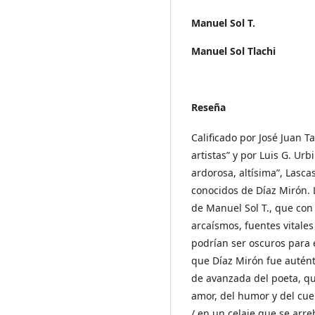
Manuel Sol T.
Manuel Sol Tlachi
Reseña
Calificado por José Juan T
artistas” y por Luis G. Ur
ardorosa, altísima”, Las
conocidos de Díaz Mirón. 
de Manuel Sol T., que con 
arcaísmos, fuentes vitale
podrían ser oscuros para e
que Díaz Mirón fue autént
de avanzada del poeta, qu
amor, del humor y del cuer
/ en un celaje que se arreb