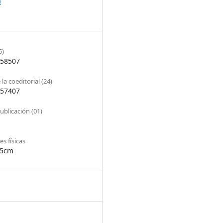
a
5)
58507
la coeditorial (24)
57407
ublicación (01)
s físicas
.5cm