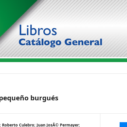
 pequeño burgués
;
Roberto Culebro
;
Juan JosÃ© Permayer
;