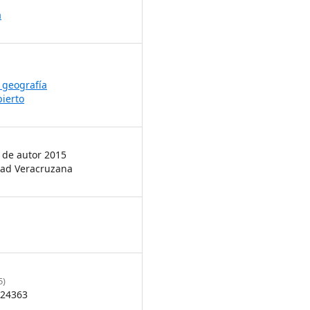
a
y geografía
ierto
 de autor 2015
dad Veracruzana
5)
24363